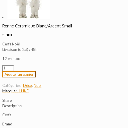
Renne Ceramique Blanc/Argent Small
5.80
€
Cerfs Noël
Livraison (délai) : 48h
12 en stock
quantité
de
Ajouter au panier
Renne
Ceramique
Catégories :
Déco
,
Noël
Blanc/Argent
J-LINE
Small
Share
Description
Cerfs
Brand