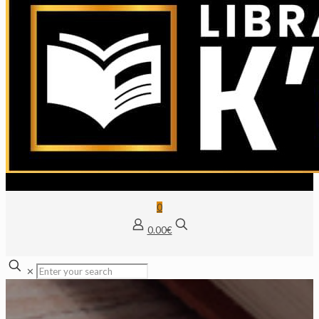
0
0.00€
✕