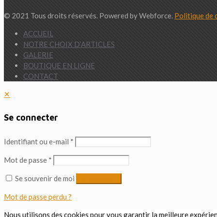
© 2021 Tous droits réservés. Powered by Webforce.
Politique de 
ACCUEIL
NOTRE CHOIX D’ARTICLES
GALERIE
BOUTIQUE EN LIGNE
CONTACT
✕
Se connecter
Identifiant ou e-mail
*
Mot de passe
*
Se souvenir de moi
Se connecter
Mot de passe perdu ?
Nous utilisons des cookies pour vous garantir la meilleure expérienc