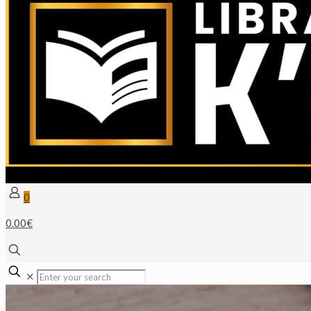
0
0.00€
✕