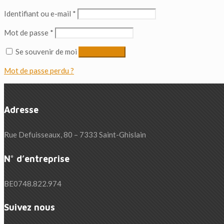
Obligatoire
Identifiant ou e-mail
*
Obligatoire
Mot de passe
*
Se souvenir de moi
Se connecter
Mot de passe perdu ?
Adresse
Rue Defuisseaux, 80 – 7333 Saint-Ghislain
N° d’entreprise
BE0748.822.974
Suivez nous