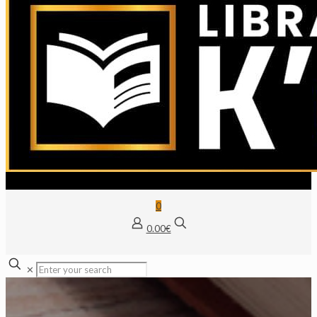
0
0.00€
✕