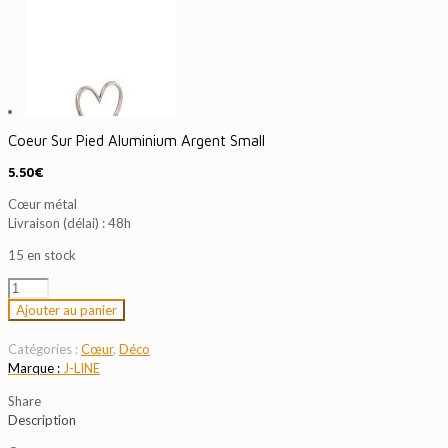
Coeur Sur Pied Aluminium Argent Small
5.50
€
Cœur métal
Livraison (délai) : 48h
15 en stock
quantité
de
Ajouter au panier
Coeur
Sur
Catégories :
Cœur
,
Déco
Pied
J-LINE
Aluminium
Argent
Share
Small
Description