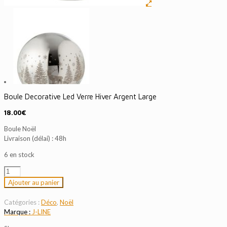
Boule Decorative Led Verre Hiver Argent Large
18.00
€
Boule Noël
Livraison (délai) : 48h
6 en stock
quantité
de
Ajouter au panier
Boule
Decorative
Catégories :
Déco
,
Noël
Led
J-LINE
Verre