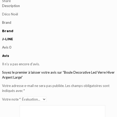
Hiver
Share
Argent
Description
Large
Déco Noël
Brand
Brand
J-LINE
Avis
0
Avis
Il n’y a pas encore d’avis.
Soyez le premier à laisser votre avis sur “Boule Decorative Led Verre Hiver
Argent Large”
Votre adresse e-mail ne sera pas publiée.
Les champs obligatoires sont
indiqués avec
*
Votre note
*