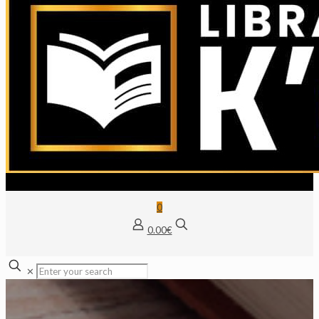
0
0.00€
✕