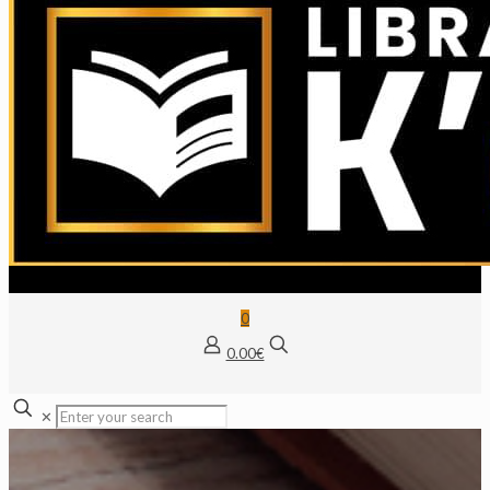
0
0.00€
✕