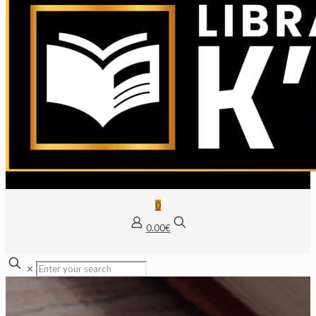
0
0.00€
✕